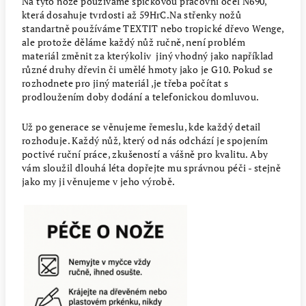
Na tyto nože používáme špičkovou pracovní ocel N690,
která dosahuje tvrdosti až 59HrC.Na střenky nožů
standartně používáme TEXTIT nebo tropické dřevo Wenge,
ale protože děláme každý nůž ručně, není problém
materiál změnit za kterýkoliv jiný vhodný jako například
různé druhy dřevin či umělé hmoty jako je G10. Pokud se
rozhodnete pro jiný materiál ,je třeba počítat s
prodloužením doby dodání a telefonickou domluvou.
Už po generace se věnujeme řemeslu, kde každý detail
rozhoduje. Každý nůž, který od nás odchází je spojením
poctivé ruční práce, zkušeností a vášně pro kvalitu. Aby
vám sloužil dlouhá léta dopřejte mu správnou péči - stejně
jako my ji věnujeme v jeho výrobě.