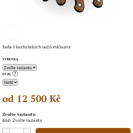
Sada 5 kuchyňských nožů exklusive
STŘENKA
?
OCEL
od
12 500 Kč
Měrná
Zvolte variantu
cena:
Kód:
Zvolte variantu