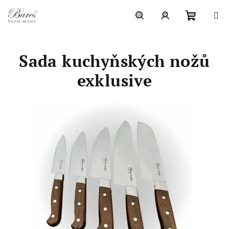
Přejít
na
obsah
Nákupn
Hledat
Přihlášení
Sada kuchyňských nožů
košík
exklusive